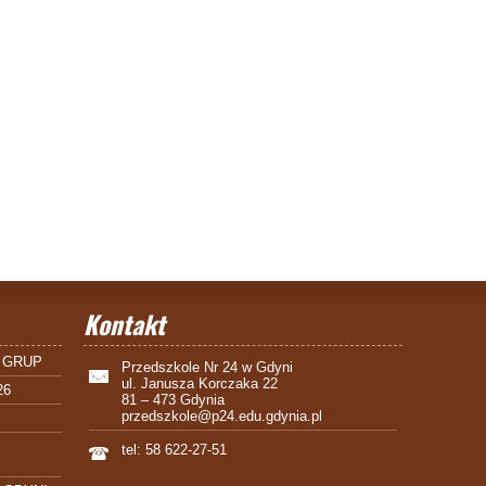
Kontakt
 GRUP
Przedszkole Nr 24 w Gdyni
ul. Janusza Korczaka 22
26
81 – 473 Gdynia
przedszkole@p24.edu.gdynia.pl
tel: 58 622-27-51