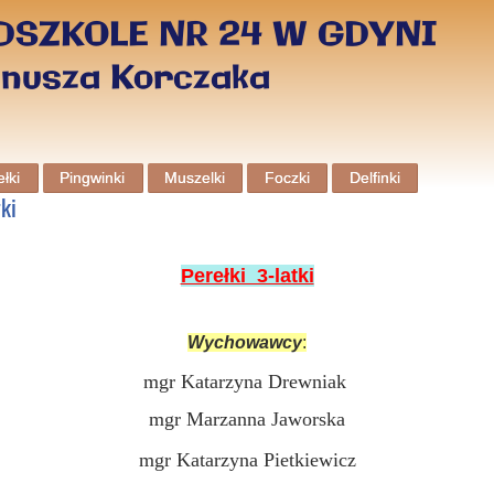
DSZKOLE NR 24 W GDYNI
anusza Korczaka
łki
Pingwinki
Muszelki
Foczki
Delfinki
ki
Perełki 3-latki
Wychowawcy
:
mgr Katarzyna Drewniak
mgr Marzanna Jaworska
mgr Katarzyna Pietkiewicz