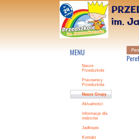
PRZE
im. J
MENU
Pere
Pereł
Nasze
Przedszkole
Pracownicy
Przedszkola
Nasze Grupy
Aktualności
Informacje dla
rodziców
Jadłospis
Kontakt