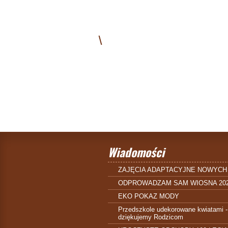
\
Wiadomości
ZAJĘCIA ADAPTACYJNE NOWYCH
ODPROWADZAM SAM WIOSNA 20
EKO POKAZ MODY
Przedszkole udekorowane kwiatami -
dziękujemy Rodzicom